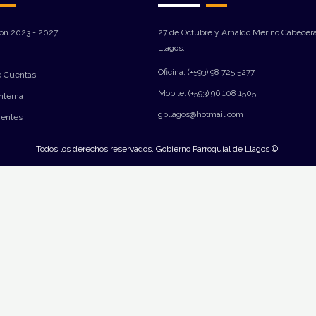
ión 2023 - 2027
27 de Octubre y Arnaldo Merino Cabecera
Llagos.
Oficina: (+593) 98 725 5277
e Cuentas
Mobile: (+593) 96 108 1505
Interna
gpllagos@hotmail.com
ientes
Todos los derechos reservados. Gobierno Parroquial de Llagos ©.