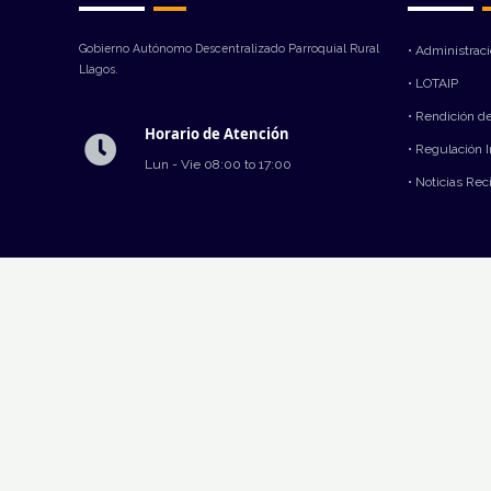
Gobierno Autónomo Descentralizado Parroquial Rural
• Administrac
Llagos.
• LOTAIP
• Rendición d
Horario de Atención
• Regulación 
Lun - Vie 08:00 to 17:00
• Noticias Rec