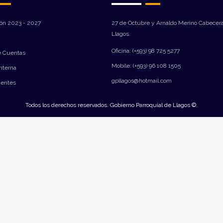
ión 2023 - 2027
27 de Octubre y Arnaldo Merino Cabecera
Llagos.
Oficina: (+593) 98 725 5277
e Cuentas
Mobile: (+593) 96 108 1505
Interna
gpllagos@hotmail.com
ientes
Todos los derechos reservados. Gobierno Parroquial de Llagos ©.