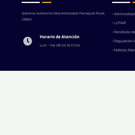
Gobierno Autónomo Descentralizado Parroquial Rural
• Administrac
Llagos.
• LOTAIP
• Rendición d
Horario de Atención
• Regulación 
Lun - Vie 08:00 to 17:00
• Noticias Rec