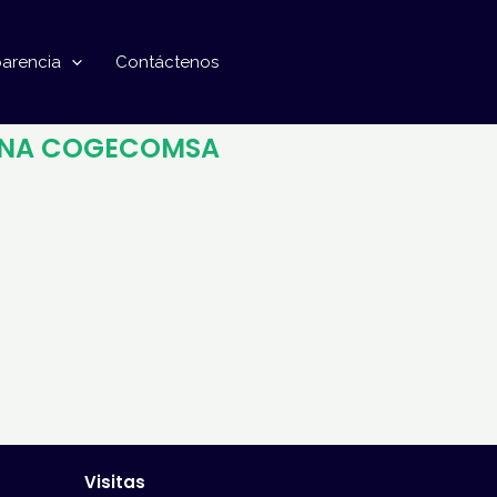
parencia
Contáctenos
CINA COGECOMSA
Visitas