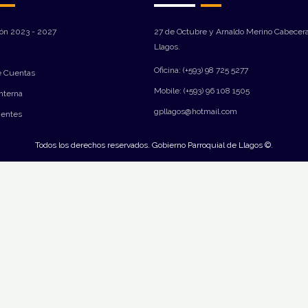
ión 2023 - 2027
27 de Octubre y Arnaldo Merino Cabecera
Llagos.
Oficina: (+593) 98 725 5277
e Cuentas
Mobile: (+593) 96 108 1505
Interna
gpllagos@hotmail.com
ientes
Todos los derechos reservados. Gobierno Parroquial de Llagos ©.