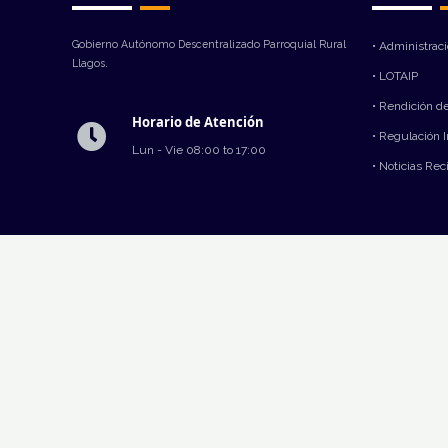
Gobierno Autónomo Descentralizado Parroquial Rural
• Administrac
Llagos.
• LOTAIP
• Rendición d
Horario de Atención
• Regulación 
Lun - Vie 08:00 to 17:00
• Noticias Rec