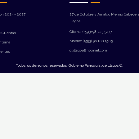
ión 2023 - 2027
27 de Octubre y Arnaldo Merino Cabecera
Llagos.
Oficina: (+593) 98 725 5277
e Cuentas
Mobile: (+593) 96 108 1505
Interna
gpllagos@hotmail.com
ientes
Todos los derechos reservados. Gobierno Parroquial de Llagos ©.