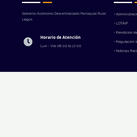
Gobierno Autónomo Descentralizado Parroquial Rural
• Administrac
Llagos.
• LOTAIP
• Rendición d
Horario de Atención
• Regulación 
Lun - Vie 08:00 to 17:00
• Noticias Rec