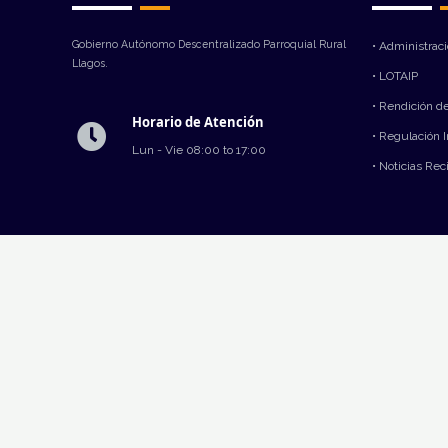
Gobierno Autónomo Descentralizado Parroquial Rural
• Administrac
Llagos.
• LOTAIP
• Rendición d
Horario de Atención
• Regulación 
Lun - Vie 08:00 to 17:00
• Noticias Rec