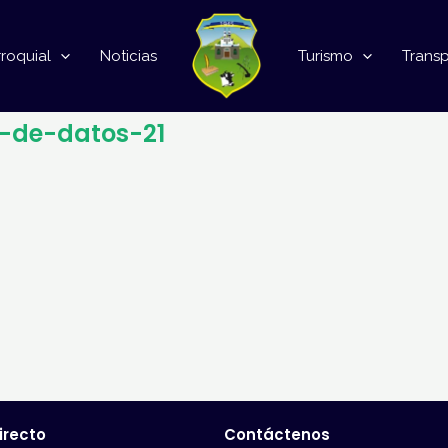
roquial
Noticias
Turismo
Trans
o-de-datos-21
irecto
Contáctenos