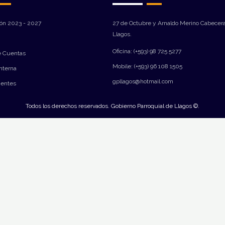
ión 2023 - 2027
27 de Octubre y Arnaldo Merino Cabecera
Llagos.
Oficina: (+593) 98 725 5277
e Cuentas
Mobile: (+593) 96 108 1505
Interna
gpllagos@hotmail.com
ientes
Todos los derechos reservados. Gobierno Parroquial de Llagos ©.