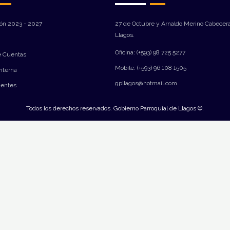
ión 2023 - 2027
27 de Octubre y Arnaldo Merino Cabecera
Llagos.
Oficina: (+593) 98 725 5277
e Cuentas
Mobile: (+593) 96 108 1505
Interna
gpllagos@hotmail.com
ientes
Todos los derechos reservados. Gobierno Parroquial de Llagos ©.