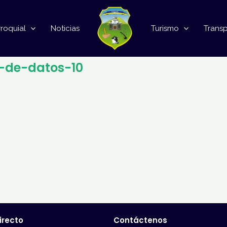
roquial
Noticias
Turismo
Trans
-de-datos-10
irecto
Contáctenos