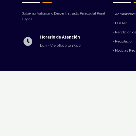
Gobierno Autónomo Descentralizado Parroquial Rural
• Administrac
Llagos.
• LOTAIP
• Rendición d
Horario de Atención
• Regulación 
Lun - Vie 08:00 to 17:00
• Noticias Rec