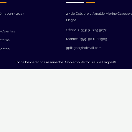
ión 2023 - 2027
27 de Octubre y Arnaldo Merino Cabecera
Llagos.
Oficina: (+593) 98 725 5277
e Cuentas
Mobile: (+593) 96 108 1505
Interna
gpllagos@hotmail.com
ientes
Todos los derechos reservados. Gobierno Parroquial de Llagos ©.