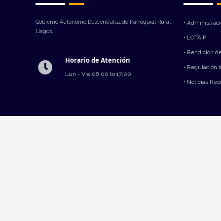
Gobierno Autónomo Descentralizado Parroquial Rural
• Administrac
Llagos.
• LOTAIP
• Rendición d
Horario de Atención
• Regulación 
Lun - Vie 08:00 to 17:00
• Noticias Rec