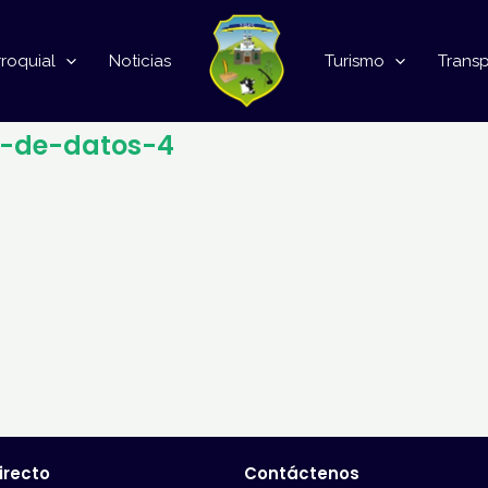
roquial
Noticias
Turismo
Trans
o-de-datos-4
irecto
Contáctenos