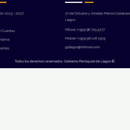
ión 2023 - 2027
27 de Octubre y Arnaldo Merino Cabecera
Llagos.
Oficina: (+593) 98 725 5277
e Cuentas
Mobile: (+593) 96 108 1505
Interna
gpllagos@hotmail.com
ientes
Todos los derechos reservados. Gobierno Parroquial de Llagos ©.