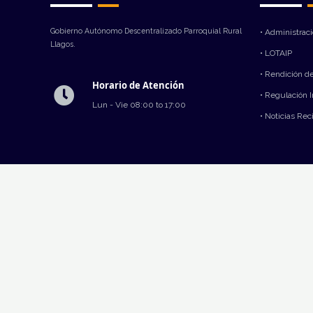
Gobierno Autónomo Descentralizado Parroquial Rural
• Administrac
Llagos.
• LOTAIP
• Rendición d
Horario de Atención
• Regulación 
Lun - Vie 08:00 to 17:00
• Noticias Rec