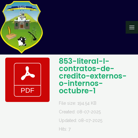
Ir
Ma
al
Me
contenido
853-literal-l-
contratos-de-
credito-externos-
o-internos-
octubre-1
File size: 194.54 KB
Created: 08-07-2025
Updated: 08-07-2025
Hits: 7