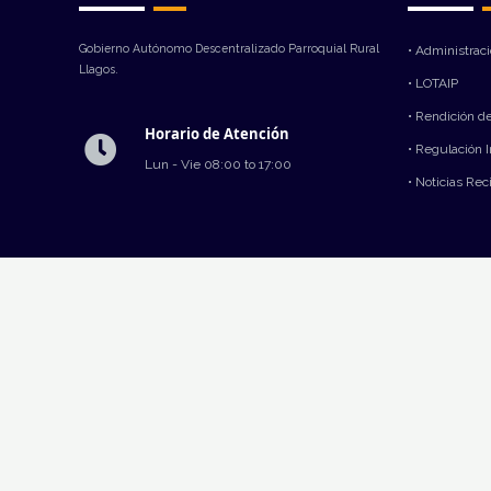
Gobierno Autónomo Descentralizado Parroquial Rural
• Administrac
Llagos.
• LOTAIP
• Rendición d
Horario de Atención
• Regulación 
Lun - Vie 08:00 to 17:00
• Noticias Rec