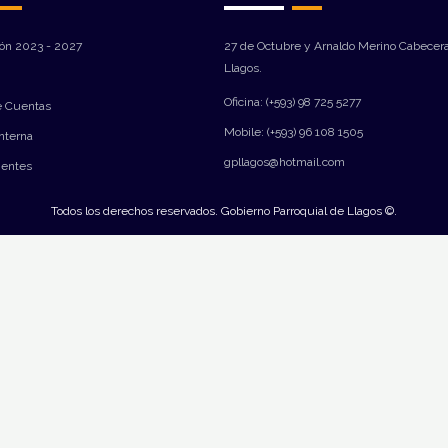
ión 2023 - 2027
27 de Octubre y Arnaldo Merino Cabecera
Llagos.
Oficina: (+593) 98 725 5277
e Cuentas
Mobile: (+593) 96 108 1505
Interna
gpllagos@hotmail.com
ientes
Todos los derechos reservados. Gobierno Parroquial de Llagos ©.