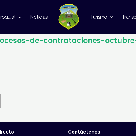
roquial
Noticias
Turismo
Trans
procesos-de-contrataciones-octubre
irecto
Contáctenos