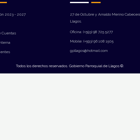
ión 2023 - 2027
27 de Octubre y Arnaldo Merino Cabecera
Llagos.
Oficina: (+593) 98 725 5277
e Cuentas
Mobile: (+593) 96 108 1505
Interna
gpllagos@hotmail.com
ientes
Todos los derechos reservados. Gobierno Parroquial de Llagos ©.