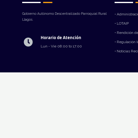
Gobierno Autónomo Descentralizado Parroquial Rural
• Administrac
Llagos.
• LOTAIP
• Rendición d
Horario de Atención
• Regulación 
Lun - Vie 08:00 to 17:00
• Noticias Rec