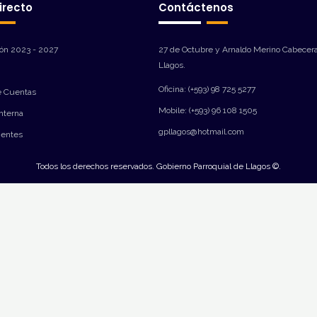
irecto
Contáctenos
ión 2023 - 2027
27 de Octubre y Arnaldo Merino Cabecera
Llagos.
Oficina: (+593) 98 725 5277
e Cuentas
Mobile: (+593) 96 108 1505
Interna
gpllagos@hotmail.com
ientes
Todos los derechos reservados. Gobierno Parroquial de Llagos ©.