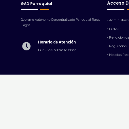
Acceso D
GAD Parroquial
Gobierno Autónomo Descentralizado Parroquial Rural
• Administrac
Llagos.
• LOTAIP
• Rendición d
Horario de Atención
• Regulación 
Lun - Vie 08:00 to 17:00
• Noticias Rec