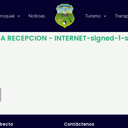
roquial
Noticias
Turismo
Trans
A RECEPCION - INTERNET-signed-1-
irecto
Contáctenos