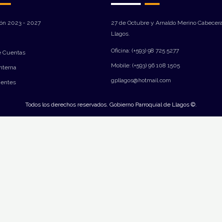
ión 2023 - 2027
27 de Octubre y Arnaldo Merino Cabecera
Llagos.
Oficina: (+593) 98 725 5277
e Cuentas
Mobile: (+593) 96 108 1505
Interna
gpllagos@hotmail.com
ientes
Todos los derechos reservados. Gobierno Parroquial de Llagos ©.