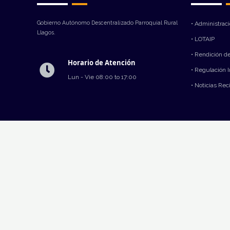
Gobierno Autónomo Descentralizado Parroquial Rural
• Administrac
Llagos.
• LOTAIP
• Rendición d
Horario de Atención
• Regulación 
Lun - Vie 08:00 to 17:00
• Noticias Rec