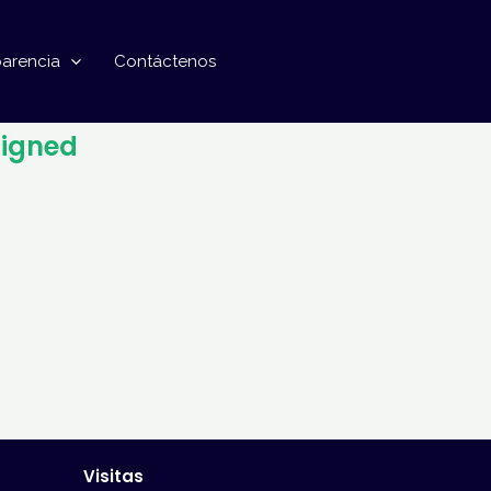
parencia
Contáctenos
signed
Visitas