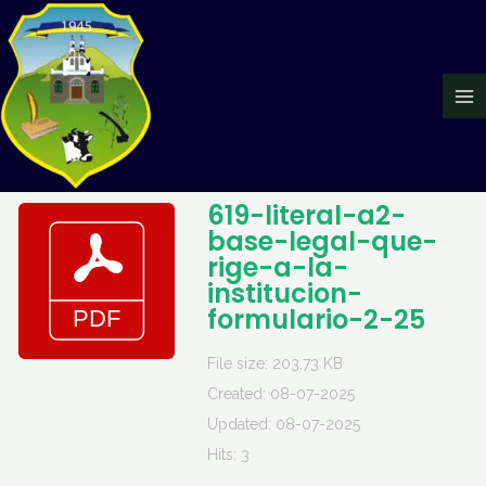
Ir
Ma
al
Me
contenido
619-literal-a2-
base-legal-que-
rige-a-la-
institucion-
formulario-2-25
File size: 203.73 KB
Created: 08-07-2025
Updated: 08-07-2025
Hits: 3