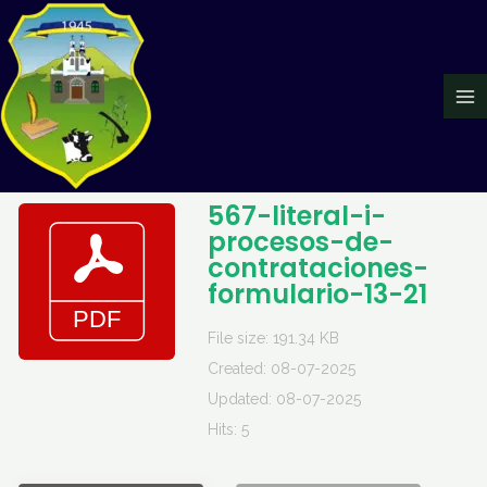
Ir
Ma
al
Me
contenido
567-literal-i-
procesos-de-
contrataciones-
formulario-13-21
File size: 191.34 KB
Created: 08-07-2025
Updated: 08-07-2025
Hits: 5