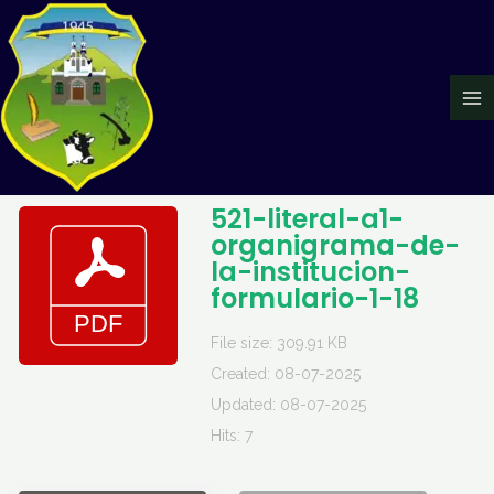
Ir
Ma
al
Me
contenido
521-literal-a1-
organigrama-de-
la-institucion-
formulario-1-18
File size: 309.91 KB
Created: 08-07-2025
Updated: 08-07-2025
Hits: 7