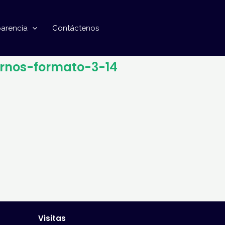
parencia
Contáctenos
ernos-formato-3-14
Visitas