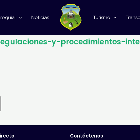
roquial
Noticias
Turismo
Trans
-regulaciones-y-procedimientos-int
irecto
Contáctenos