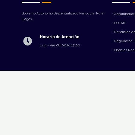
Gobierno Autónomo Descentralizado Parroquial Rural
• Administrac
Llagos.
• LOTAIP
• Rendición d
Horario de Atención
• Regulación 
Lun - Vie 08:00 to 17:00
• Noticias Rec