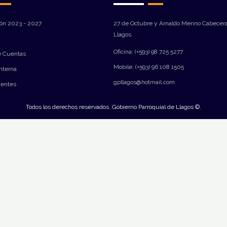
ión 2023 - 2027
27 de Octubre y Arnaldo Merino Cabecera
Llagos.
Oficina: (+593) 98 725 5277
e Cuentas
Mobile: (+593) 96 108 1505
Interna
gpllagos@hotmail.com
ientes
Todos los derechos reservados. Gobierno Parroquial de Llagos ©.