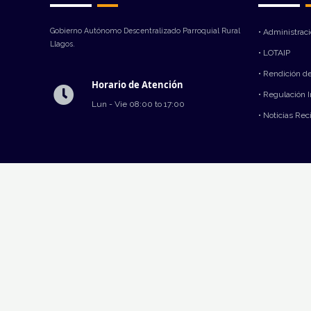
Gobierno Autónomo Descentralizado Parroquial Rural
• Administrac
Llagos.
• LOTAIP
• Rendición d
Horario de Atención
• Regulación 
Lun - Vie 08:00 to 17:00
• Noticias Rec