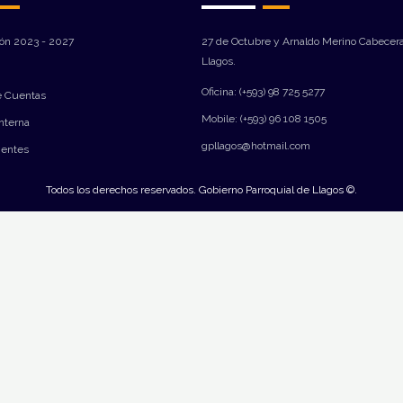
ión 2023 - 2027
27 de Octubre y Arnaldo Merino Cabecera
Llagos.
Oficina: (+593) 98 725 5277
e Cuentas
Mobile: (+593) 96 108 1505
Interna
gpllagos@hotmail.com
ientes
Todos los derechos reservados. Gobierno Parroquial de Llagos ©.