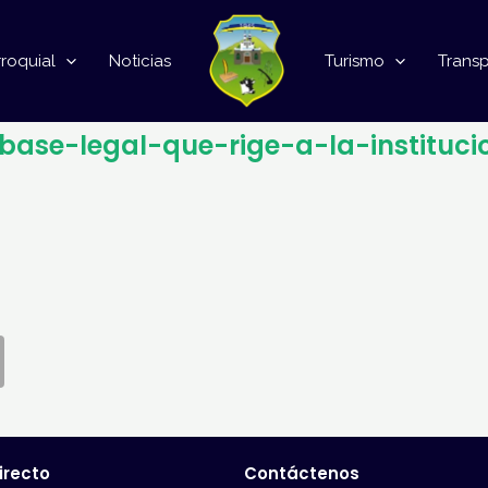
roquial
Noticias
Turismo
Trans
-base-legal-que-rige-a-la-instituci
irecto
Contáctenos