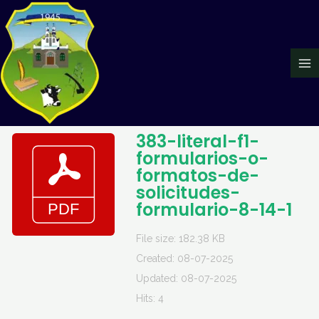
Ir
Ma
al
Me
contenido
383-literal-f1-
formularios-o-
formatos-de-
solicitudes-
formulario-8-14-1
File size: 182.38 KB
Created: 08-07-2025
Updated: 08-07-2025
Hits: 4