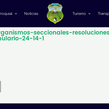
roquial
Noticias
Turismo
Trans
organismos-seccionales-resolucion
mulario-24-14-1