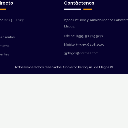
irecto
Contáctenos
ión 2023 - 2027
27 de Octubre y Arnaldo Merino Cabecera
Llagos.
Oficina: (+593) 98 725 5277
e Cuentas
Mobile: (+593) 96 108 1505
Interna
gpllagos@hotmail.com
ientes
Todos los derechos reservados. Gobierno Parroquial de Llagos ©.