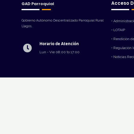
Acceso D
GAD Parroquial
Gobierno Autónomo Descentralizado Parroquial Rural
• Administrac
Llagos.
• LOTAIP
• Rendición d
Horario de Atención
• Regulación 
Lun - Vie 08:00 to 17:00
• Noticias Rec