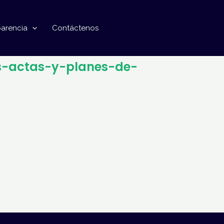
parencia
Contáctenos
es-actas-y-planes-de-