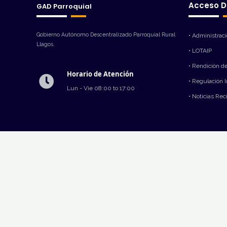
Acceso D
GAD Parroquial
Gobierno Autónomo Descentralizado Parroquial Rural
• Administrac
Llagos.
• LOTAIP
• Rendición d
Horario de Atención
• Regulación 
Lun - Vie 08:00 to 17:00
• Noticias Rec