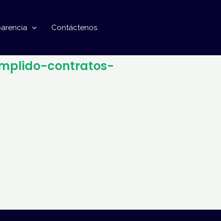
parencia
Contáctenos
mplido-contratos-