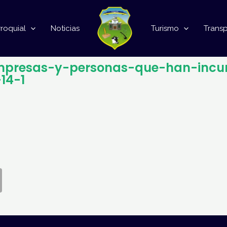
roquial
Noticias
Turismo
Trans
-empresas-y-personas-que-han-incu
14-1