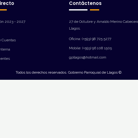
irecto
Contáctenos
ión 2023 - 2027
27 de Octubre y Arnaldo Merino Cabecera
Llagos.
Oficina: (+593) 98 725 5277
e Cuentas
Mobile: (+593) 96 108 1505
Interna
gpllagos@hotmail.com
ientes
Todos los derechos reservados. Gobierno Parroquial de Llagos ©.