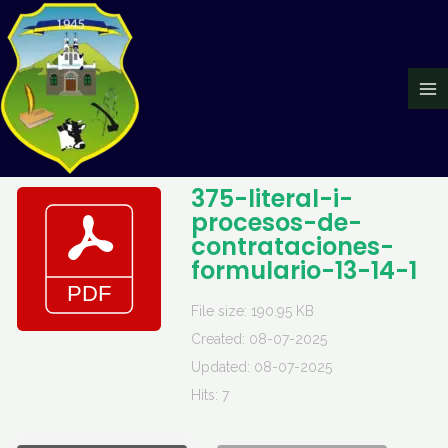
Ir
Ma
al
Me
contenido
375-literal-i-
procesos-de-
contrataciones-
formulario-13-14-1
File size: 190.95 KB
Created: 08-07-2025
Updated: 08-07-2025
Hits: 7