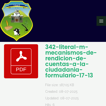
Ir
Ma
al
Me
contenido
342-literal-m-
mecanismos-de-
rendicion-de-
cuentas-a-la-
ciudadania-
formulario-17-13
File size: 187.05 KB
Created: 08-07-2025
Updated: 08-07-2025
Hits: 6