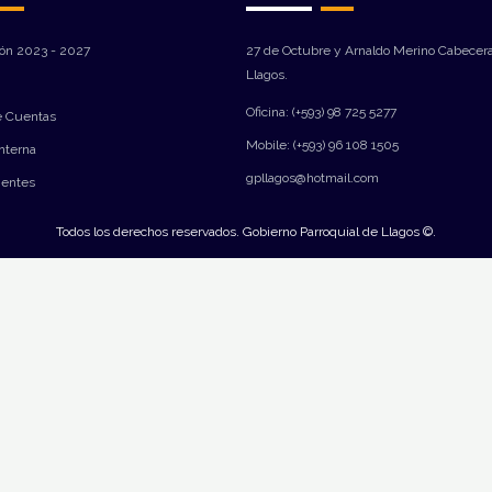
ión 2023 - 2027
27 de Octubre y Arnaldo Merino Cabecera
Llagos.
Oficina: (+593) 98 725 5277
e Cuentas
Mobile: (+593) 96 108 1505
Interna
gpllagos@hotmail.com
ientes
Todos los derechos reservados. Gobierno Parroquial de Llagos ©.