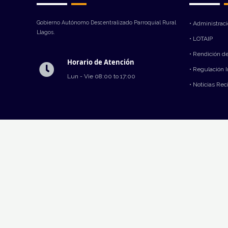
Gobierno Autónomo Descentralizado Parroquial Rural
• Administrac
Llagos.
• LOTAIP
• Rendición d
Horario de Atención
• Regulación 
Lun - Vie 08:00 to 17:00
• Noticias Rec