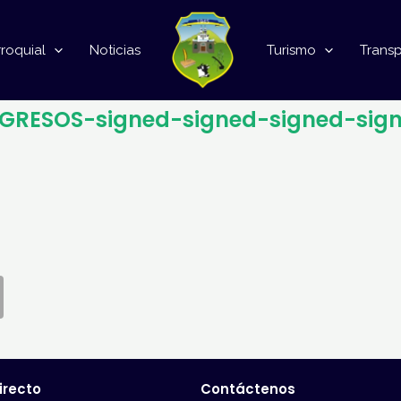
roquial
Noticias
Turismo
Trans
GRESOS-signed-signed-signed-sign
irecto
Contáctenos