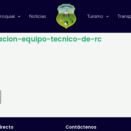
roquial
Noticias
Turismo
Trans
acion-equipo-tecnico-de-rc
irecto
Contáctenos