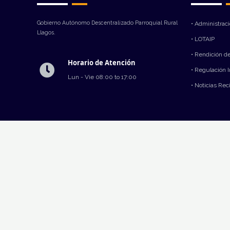
Gobierno Autónomo Descentralizado Parroquial Rural
• Administrac
Llagos.
• LOTAIP
• Rendición d
Horario de Atención
• Regulación 
Lun - Vie 08:00 to 17:00
• Noticias Rec