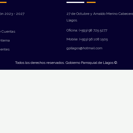
ión 2023 - 2027
27 de Octubre y Arnaldo Merino Cabecera
Llagos.
Oficina: (+593) 98 725 5277
e Cuentas
Mobile: (+593) 96 108 1505
Interna
gpllagos@hotmail.com
ientes
Todos los derechos reservados. Gobierno Parroquial de Llagos ©.