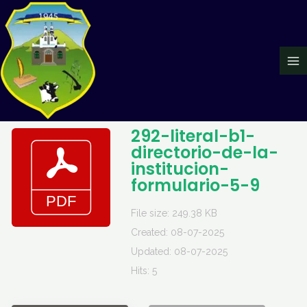
Ir
Ma
al
Me
contenido
292-literal-b1-
directorio-de-la-
institucion-
formulario-5-9
File size: 249.38 KB
Created: 08-07-2025
Updated: 08-07-2025
Hits: 5