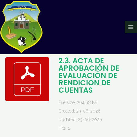
Ir
Ma
al
Me
contenido
2.3. ACTA DE
APROBACIÓN DE
EVALUACIÓN DE
RENDICION DE
CUENTAS
File size: 264.68 KB
Created: 29-06-2026
Updated: 29-06-2026
Hits: 1