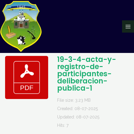
Ir
Ma
al
Me
contenido
19-3-4-acta-y-
registro-de-
participantes-
deliberacion-
publica-1
File size: 3.23 MB
Created: 08-07-2025
Updated: 08-07-2025
Hits: 7