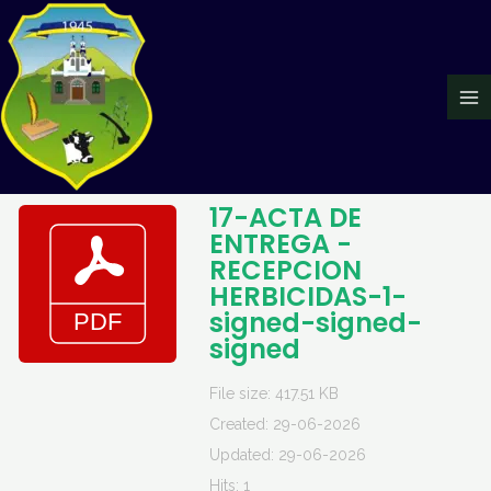
Ir
Ma
al
Me
contenido
17-ACTA DE
ENTREGA -
RECEPCION
HERBICIDAS-1-
signed-signed-
signed
File size: 417.51 KB
Created: 29-06-2026
Updated: 29-06-2026
Hits: 1