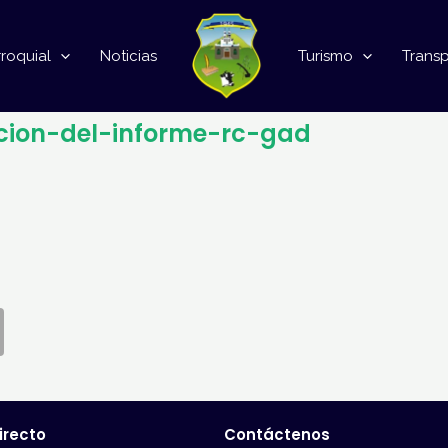
roquial
Noticias
Turismo
Trans
cion-del-informe-rc-gad
irecto
Contáctenos