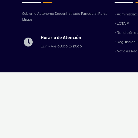
Gobierno Autónomo Descentralizado Parroquial Rural
• Administrac
Llagos.
• LOTAIP
• Rendición d
Horario de Atención
• Regulación 
Lun - Vie 08:00 to 17:00
• Noticias Rec