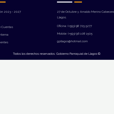
ión 2023 - 2027
27 de Octubre y Arnaldo Merino Cabecera
Llagos.
Oficina: (+593) 98 725 5277
e Cuentas
Mobile: (+593) 96 108 1505
Interna
gpllagos@hotmail.com
ientes
Todos los derechos reservados. Gobierno Parroquial de Llagos ©.