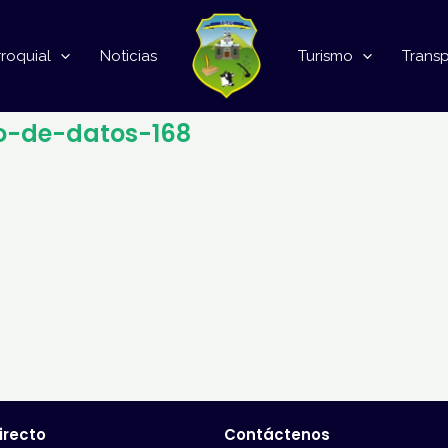
roquial
Noticias
Turismo
Trans
o-de-datos-168
irecto
Contáctenos