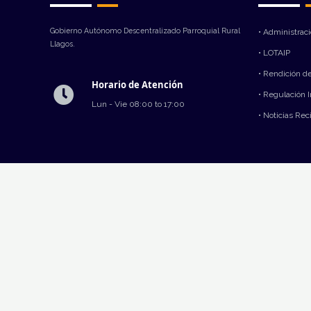
Gobierno Autónomo Descentralizado Parroquial Rural
• Administrac
Llagos.
• LOTAIP
• Rendición d
Horario de Atención
• Regulación 
Lun - Vie 08:00 to 17:00
• Noticias Rec