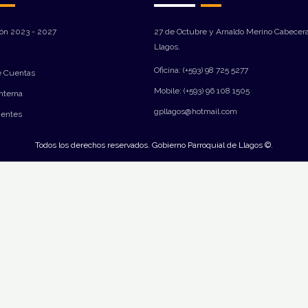
ión 2023 - 2027
27 de Octubre y Arnaldo Merino Cabecera
Llagos.
Oficina: (+593) 98 725 5277
e Cuentas
Mobile: (+593) 96 108 1505
Interna
gpllagos@hotmail.com
ientes
Todos los derechos reservados. Gobierno Parroquial de Llagos ©.