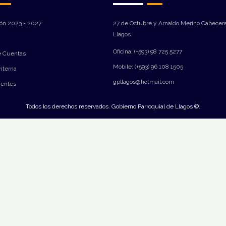
ión 2023 - 2027
27 de Octubre y Arnaldo Merino Cabecera
Llagos.
Oficina: (+593) 98 725 5277
e Cuentas
Mobile: (+593) 96 108 1505
Interna
gpllagos@hotmail.com
ientes
Todos los derechos reservados. Gobierno Parroquial de Llagos ©.