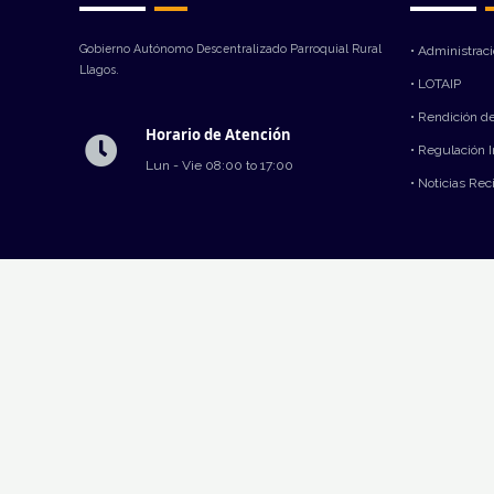
Gobierno Autónomo Descentralizado Parroquial Rural
• Administrac
Llagos.
• LOTAIP
• Rendición d
Horario de Atención
• Regulación 
Lun - Vie 08:00 to 17:00
• Noticias Rec