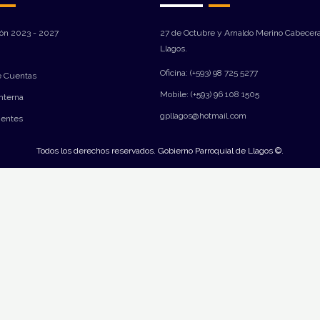
ión 2023 - 2027
27 de Octubre y Arnaldo Merino Cabecera
Llagos.
Oficina: (+593) 98 725 5277
e Cuentas
Mobile: (+593) 96 108 1505
Interna
gpllagos@hotmail.com
ientes
Todos los derechos reservados. Gobierno Parroquial de Llagos ©.