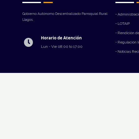
Gobierno Autónomo Descentralizado Parroquial Rural
• Administrac
Llagos.
• LOTAIP
• Rendición d
Horario de Atención
• Regulación 
Lun - Vie 08:00 to 17:00
• Noticias Rec