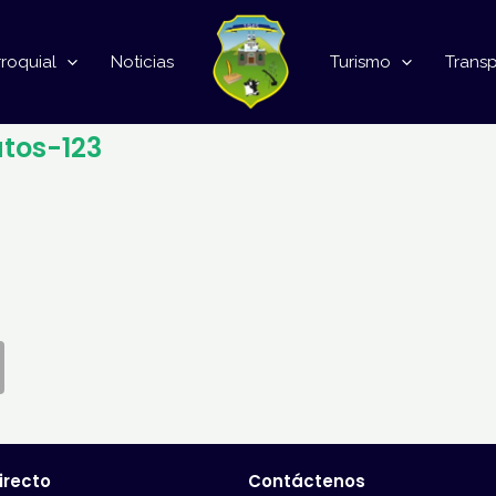
roquial
Noticias
Turismo
Trans
tos-123
irecto
Contáctenos