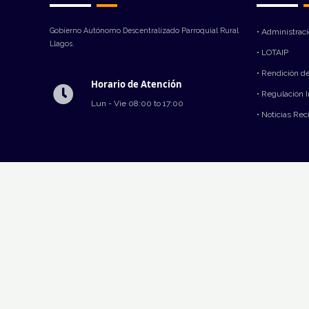
Gobierno Autónomo Descentralizado Parroquial Rural
• Administrac
Llagos.
• LOTAIP
• Rendición d
Horario de Atención
• Regulación 
Lun - Vie 08:00 to 17:00
• Noticias Rec