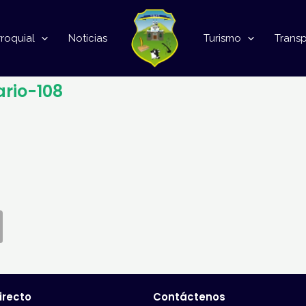
roquial
Noticias
Turismo
Trans
ario-108
irecto
Contáctenos