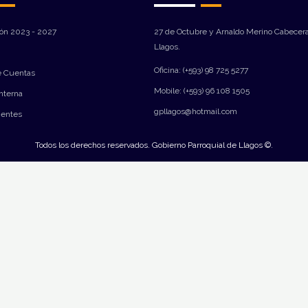
ión 2023 - 2027
27 de Octubre y Arnaldo Merino Cabecera
Llagos.
Oficina: (+593) 98 725 5277
e Cuentas
Mobile: (+593) 96 108 1505
Interna
gpllagos@hotmail.com
ientes
Todos los derechos reservados. Gobierno Parroquial de Llagos ©.