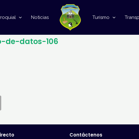
roquial
Noticias
Turismo
Trans
o-de-datos-106
irecto
Contáctenos