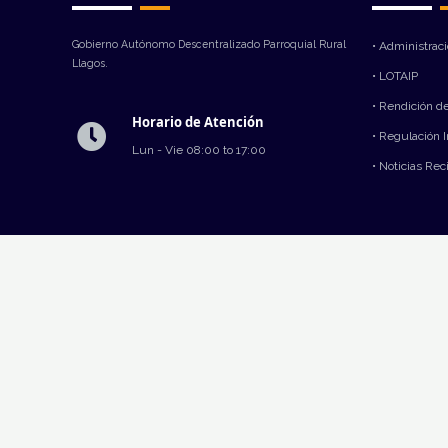
Gobierno Autónomo Descentralizado Parroquial Rural
• Administrac
Llagos.
• LOTAIP
• Rendición d
Horario de Atención
• Regulación 
Lun - Vie 08:00 to 17:00
• Noticias Rec