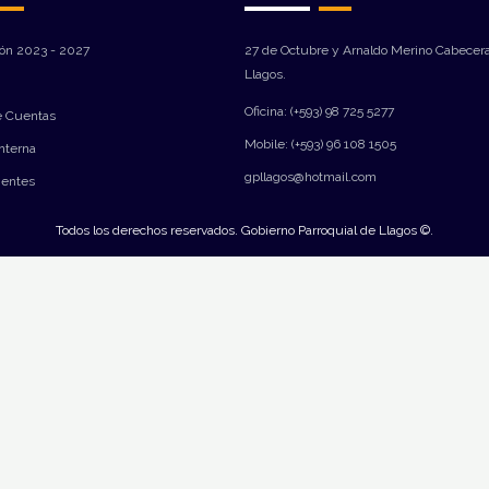
ión 2023 - 2027
27 de Octubre y Arnaldo Merino Cabecera
Llagos.
Oficina: (+593) 98 725 5277
e Cuentas
Mobile: (+593) 96 108 1505
Interna
gpllagos@hotmail.com
ientes
Todos los derechos reservados. Gobierno Parroquial de Llagos ©.