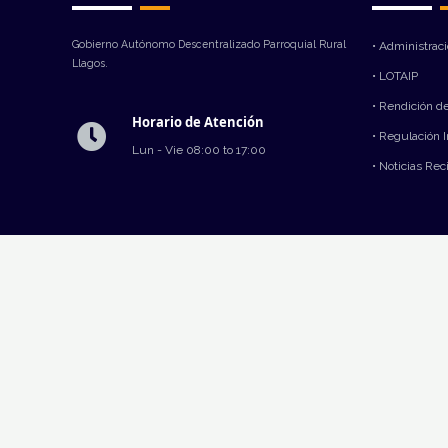
Gobierno Autónomo Descentralizado Parroquial Rural
• Administrac
Llagos.
• LOTAIP
• Rendición d
Horario de Atención
• Regulación 
Lun - Vie 08:00 to 17:00
• Noticias Rec