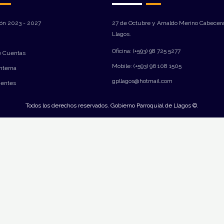
ión 2023 - 2027
27 de Octubre y Arnaldo Merino Cabecera
Llagos.
Oficina: (+593) 98 725 5277
e Cuentas
Mobile: (+593) 96 108 1505
Interna
gpllagos@hotmail.com
ientes
Todos los derechos reservados. Gobierno Parroquial de Llagos ©.