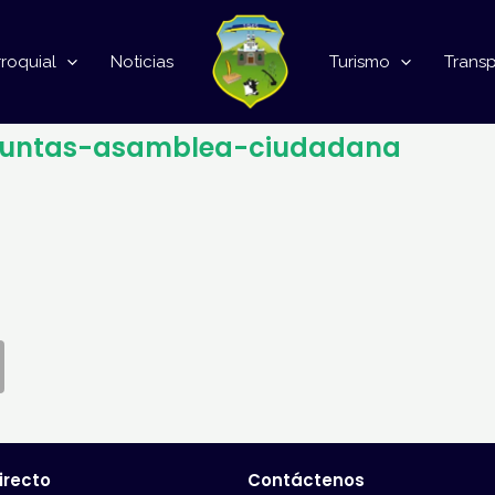
roquial
Noticias
Turismo
Trans
eguntas-asamblea-ciudadana
irecto
Contáctenos