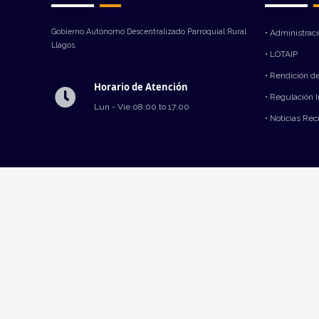
Gobierno Autónomo Descentralizado Parroquial Rural
• Administrac
Llagos.
• LOTAIP
• Rendición d
Horario de Atención
• Regulación 
Lun - Vie 08:00 to 17:00
• Noticias Rec