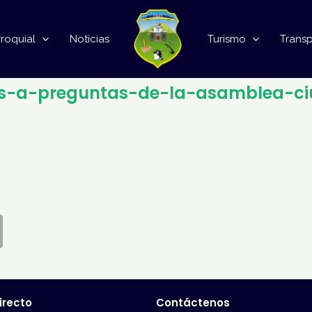
roquial
Noticias
Turismo
Trans
as-a-preguntas-de-la-asamblea-c
irecto
Contáctenos