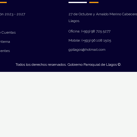
ión 2023 - 2027
27 de Octubre y Arnaldo Merino Cabecera
Llagos.
Oficina: (+593) 98 725 5277
e Cuentas
Mobile: (+593) 96 108 1505
Interna
gpllagos@hotmail.com
ientes
Todos los derechos reservados. Gobierno Parroquial de Llagos ©.