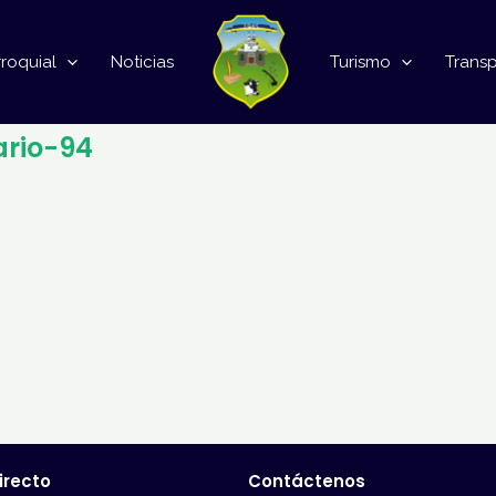
roquial
Noticias
Turismo
Trans
ario-94
irecto
Contáctenos