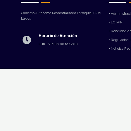
Gobierno Autónomo Descentralizado Parroquial Rural
• Administrac
Llagos.
• LOTAIP
• Rendición d
Horario de Atención
• Regulación 
Lun - Vie 08:00 to 17:00
• Noticias Rec