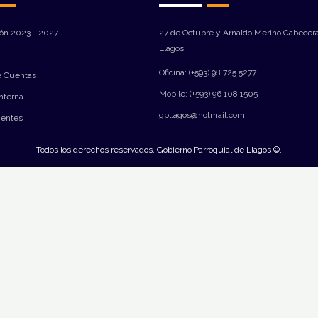
ión 2023 - 2027
27 de Octubre y Arnaldo Merino Cabecera
Llagos.
Oficina: (+593) 98 725 5277
e Cuentas
Mobile: (+593) 96 108 1505
Interna
gpllagos@hotmail.com
ientes
Todos los derechos reservados. Gobierno Parroquial de Llagos ©.