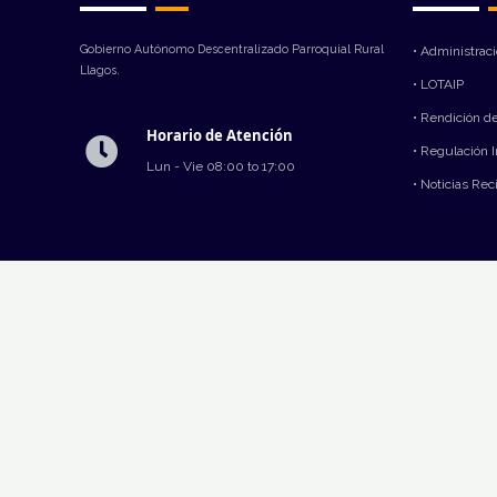
Gobierno Autónomo Descentralizado Parroquial Rural
• Administrac
Llagos.
• LOTAIP
• Rendición d
Horario de Atención
• Regulación 
Lun - Vie 08:00 to 17:00
• Noticias Rec