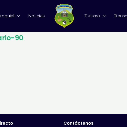
roquial
Noticias
Turismo
Trans
ario-90
irecto
Contáctenos