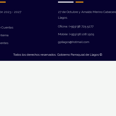
ión 2023 - 2027
27 de Octubre y Arnaldo Merino Cabecera
Llagos.
Oficina: (+593) 98 725 5277
e Cuentas
Mobile: (+593) 96 108 1505
Interna
gpllagos@hotmail.com
ientes
Todos los derechos reservados. Gobierno Parroquial de Llagos ©.