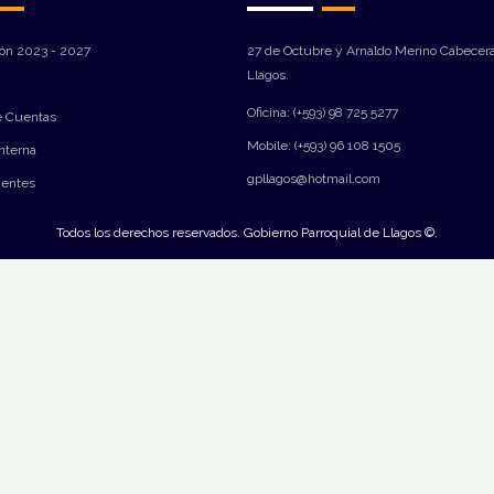
ión 2023 - 2027
27 de Octubre y Arnaldo Merino Cabecera
Llagos.
Oficina: (+593) 98 725 5277
e Cuentas
Mobile: (+593) 96 108 1505
Interna
gpllagos@hotmail.com
ientes
Todos los derechos reservados. Gobierno Parroquial de Llagos ©.