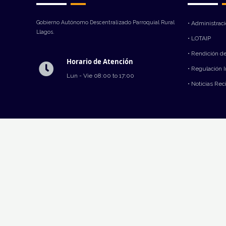
Gobierno Autónomo Descentralizado Parroquial Rural
• Administrac
Llagos.
• LOTAIP
• Rendición d
Horario de Atención
• Regulación 
Lun - Vie 08:00 to 17:00
• Noticias Rec