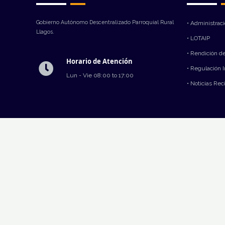
Gobierno Autónomo Descentralizado Parroquial Rural
• Administrac
Llagos.
• LOTAIP
• Rendición d
Horario de Atención
• Regulación 
Lun - Vie 08:00 to 17:00
• Noticias Rec