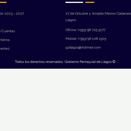
ión 2023 - 2027
27 de Octubre y Arnaldo Merino Cabecera
Llagos.
Oficina: (+593) 98 725 5277
e Cuentas
Mobile: (+593) 96 108 1505
Interna
gpllagos@hotmail.com
ientes
Todos los derechos reservados. Gobierno Parroquial de Llagos ©.