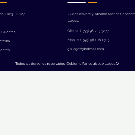
ión 2023 - 2027
27 de Octubre y Arnaldo Merino Cabecera
Llagos.
Oficina: (+593) 98 725 5277
e Cuentas
Mobile: (+593) 96 108 1505
Interna
gpllagos@hotmail.com
ientes
Todos los derechos reservados. Gobierno Parroquial de Llagos ©.