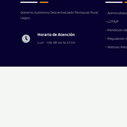
Gobierno Autónomo Descentralizado Parroquial Rural
• Administrac
Llagos.
• LOTAIP
• Rendición d
Horario de Atención
• Regulación 
Lun - Vie 08:00 to 17:00
• Noticias Rec