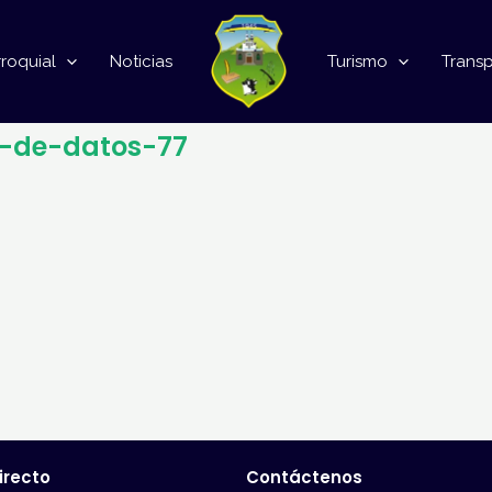
roquial
Noticias
Turismo
Trans
o-de-datos-77
irecto
Contáctenos