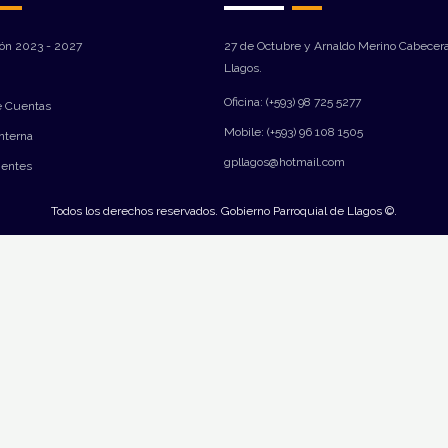
ión 2023 - 2027
27 de Octubre y Arnaldo Merino Cabecera
Llagos.
Oficina: (+593) 98 725 5277
e Cuentas
Mobile: (+593) 96 108 1505
Interna
gpllagos@hotmail.com
ientes
Todos los derechos reservados. Gobierno Parroquial de Llagos ©.