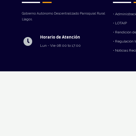
Gobierno Autónomo Descentralizado Parroquial Rural
• Administrac
Llagos.
• LOTAIP
• Rendición d
Horario de Atención
• Regulación 
Lun - Vie 08:00 to 17:00
• Noticias Rec