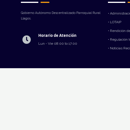
Gobierno Autónomo Descentralizado Parroquial Rural
• Administrac
Llagos.
• LOTAIP
• Rendición d
Horario de Atención
• Regulación 
Lun - Vie 08:00 to 17:00
• Noticias Rec