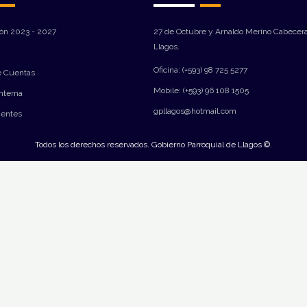
ión 2023 - 2027
27 de Octubre y Arnaldo Merino Cabecera
Llagos.
Oficina: (+593) 98 725 5277
e Cuentas
Mobile: (+593) 96 108 1505
Interna
gpllagos@hotmail.com
ientes
Todos los derechos reservados. Gobierno Parroquial de Llagos ©.