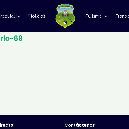
roquial
Noticias
Turismo
Trans
ario-69
irecto
Contáctenos