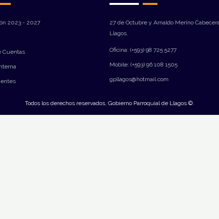
ión 2023 - 2027
27 de Octubre y Arnaldo Merino Cabecera
Llagos.
Oficina: (+593) 98 725 5277
e Cuentas
Mobile: (+593) 96 108 1505
Interna
gpllagos@hotmail.com
ientes
Todos los derechos reservados. Gobierno Parroquial de Llagos ©.