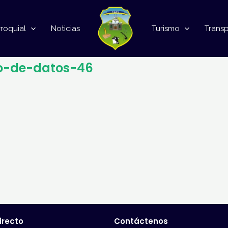
roquial
Noticias
Turismo
Trans
to-de-datos-46
irecto
Contáctenos