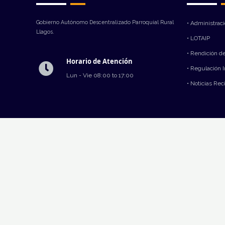
Gobierno Autónomo Descentralizado Parroquial Rural
• Administrac
Llagos.
• LOTAIP
• Rendición d
Horario de Atención
• Regulación 
Lun - Vie 08:00 to 17:00
• Noticias Rec