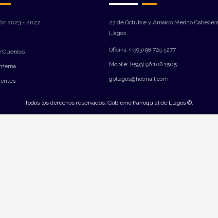
ión 2023 - 2027
27 de Octubre y Arnaldo Merino Cabecera
Llagos.
Oficina: (+593) 98 725 5277
e Cuentas
Mobile: (+593) 96 108 1505
Interna
gpllagos@hotmail.com
ientes
Todos los derechos reservados. Gobierno Parroquial de Llagos ©.