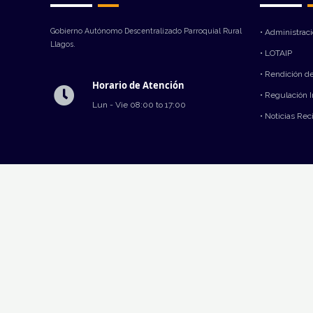
Gobierno Autónomo Descentralizado Parroquial Rural
• Administrac
Llagos.
• LOTAIP
• Rendición d
Horario de Atención
• Regulación 
Lun - Vie 08:00 to 17:00
• Noticias Rec