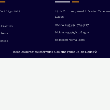
ión 2023 - 2027
27 de Octubre y Arnaldo Merino Cabecera
Llagos.
Oficina: (+593) 98 725 5277
e Cuentas
Mobile: (+593) 96 108 1505
Interna
gpllagos@hotmail.com
ientes
Todos los derechos reservados. Gobierno Parroquial de Llagos ©.