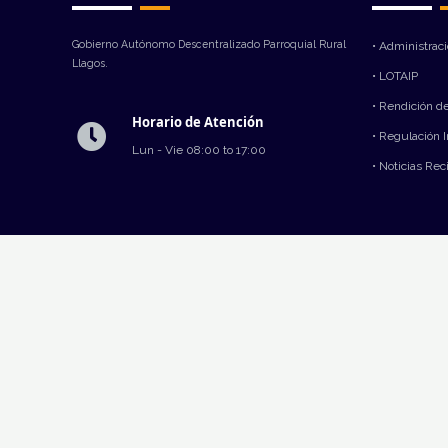
Gobierno Autónomo Descentralizado Parroquial Rural
• Administrac
Llagos.
• LOTAIP
• Rendición d
Horario de Atención
• Regulación 
Lun - Vie 08:00 to 17:00
• Noticias Rec