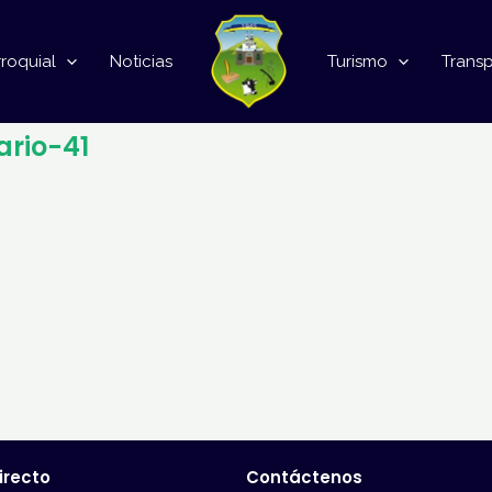
roquial
Noticias
Turismo
Trans
ario-41
irecto
Contáctenos