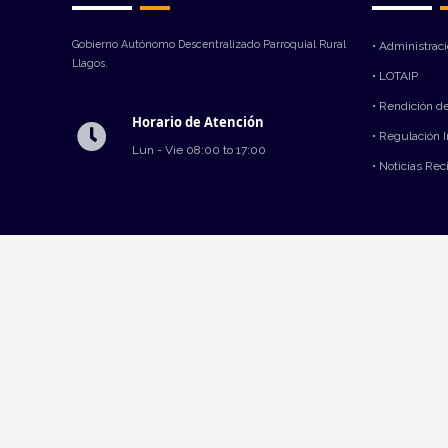
Gobierno Autónomo Descentralizado Parroquial Rural
• Administrac
Llagos.
• LOTAIP
• Rendición d
Horario de Atención
• Regulación 
Lun - Vie 08:00 to 17:00
• Noticias Rec