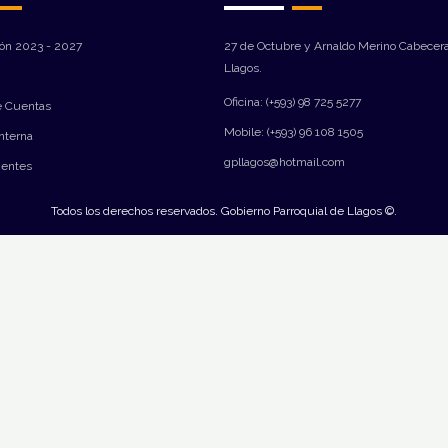
ión 2023 - 2027
27 de Octubre y Arnaldo Merino Cabecera
Llagos.
Oficina: (+593) 98 725 5277
e Cuentas
Mobile: (+593) 96 108 1505
Interna
gpllagos@hotmail.com
ientes
Todos los derechos reservados. Gobierno Parroquial de Llagos ©.