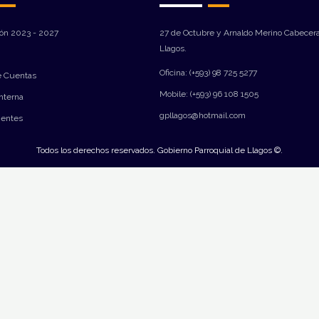
ión 2023 - 2027
27 de Octubre y Arnaldo Merino Cabecera
Llagos.
Oficina: (+593) 98 725 5277
e Cuentas
Mobile: (+593) 96 108 1505
Interna
gpllagos@hotmail.com
ientes
Todos los derechos reservados. Gobierno Parroquial de Llagos ©.