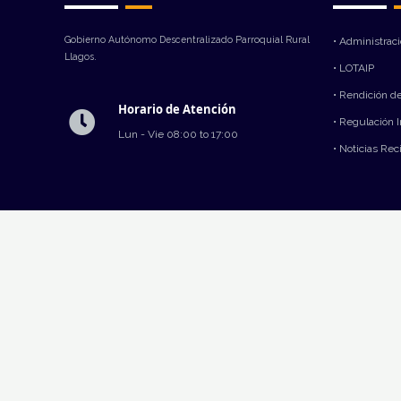
Gobierno Autónomo Descentralizado Parroquial Rural
• Administrac
Llagos.
• LOTAIP
• Rendición d
Horario de Atención
• Regulación 
Lun - Vie 08:00 to 17:00
• Noticias Rec