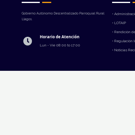
Gobierno Autónomo Descentralizado Parroquial Rural
• Administrac
Llagos.
• LOTAIP
• Rendición d
Horario de Atención
• Regulación 
Lun - Vie 08:00 to 17:00
• Noticias Rec