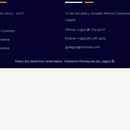
ión 2023 - 2027
27 de Octubre y Arnaldo Merino Cabecera
Llagos.
Oficina: (+593) 98 725 5277
e Cuentas
Mobile: (+593) 96 108 1505
Interna
gpllagos@hotmail.com
ientes
Todos los derechos reservados. Gobierno Parroquial de Llagos ©.